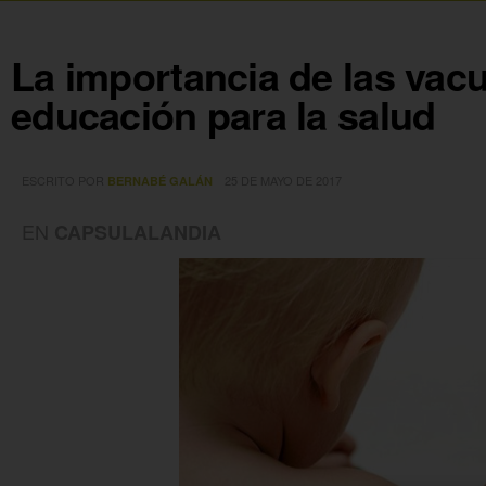
La importancia de las vacu
educación para la salud
ESCRITO POR
25 DE MAYO DE 2017
BERNABÉ GALÁN
EN
CAPSULALANDIA