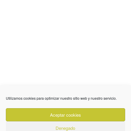
Utilizamos cookies para optimizar nuestro sitio web y nuestro servicio.
636 01 61 85
Fuente Palmera
info @ fuentepalmerainformacion.es
Aceptar cookies
Privacidad
Aviso legal
Cookies
Denegado