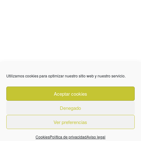
Utilizamos cookies para optimizar nuestro sitio web y nuestro servicio.
636 01 61 85
Fuente Palmera
info @ fuentepalmerainformacion.es
Aceptar cookies
Privacidad
Aviso legal
Cookies
Denegado
Quiénes Somos
Contacto
Ver preferencias
Cookies
Política de privacidad
Aviso legal