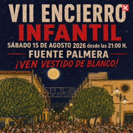
8 de agosto de 2026 //
Contacto
La Escuela Municipal de Jiu
Jitsu progresa en sus nuevas
instalaciones
ESCRITO POR
E. G. MORÁN
13 DE FEBRERO DE 2021
EN
DEPORTES