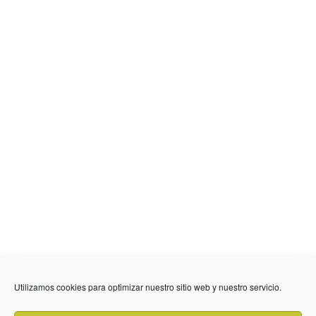
Utilizamos cookies para optimizar nuestro sitio web y nuestro servicio.
636 01 61 85
Fuente Palmera
info @ fuentepalmerainformacion.es