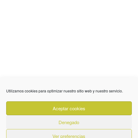
Utilizamos cookies para optimizar nuestro sitio web y nuestro servicio.
636 01 61 85
Fuente Palmera
info @ fuentepalmerainformacion.es
Aceptar cookies
Privacidad
Aviso legal
Cookies
Denegado
Quiénes Somos
Contacto
Ver preferencias