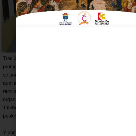
Tras la Santa Misa de la Entrada Triunfal en Jerusalén
protagonizada por la bendición de ramas de olivo y palmas,
se anunció que La Borriquita saldría en el momento en el
que la fina llovizna que caía sobre Fuente Palmera cesara o
remitiera. Así fue, y sobre la una del mediodía la comitiva se
organizó en el interior de la iglesia y la Banda de Cornetas y
Tambores Nuestro Padre Jesús Nazareno también se
posicionó para iniciar en breve la estación de penitencia.
Y por fin apareció la burra ante la expectación del público