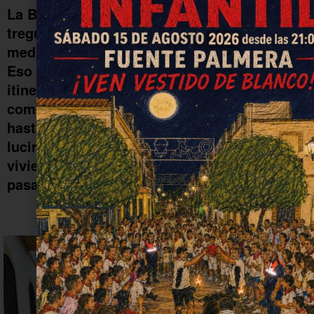
La Borriquita ha aprovechado una pequeña
tregua dada por la lluvia para salir este
mediodía por las calles de Fuente Palmera.
Eso sí, con un recorte considerable de su
itinerario dadas las circunstancias. La
comitiva esperó una media hora tras la misa
hasta que el chirimiri cesó. Al menos pudo
lucir unos minutos el tradicional paso
viviente colono en un Domingo de Ramos
pasado por agua.