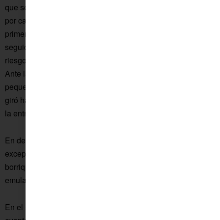
que se encontraba en la Plaza Real. El recorrido se inició
por calle Del Rey, produciéndose un pequeño susto en los
primeros metros tras desbocarse el animal, que a renglón
seguido fue colocado al principio del cortejo para no correr
riesgos con los niños y niñas que encabezaban el desfile.
Ante la amenaza de lluvia se decidió que se iba a dar un
pequeña vuelta, por lo que tras pasar por Méndez Núñez se
giró hacia calle Écija, llegando a la Plaza y finalizando con
la entrada a la parroquia.
En definitiva, un año más pudo lucir esta original y
excepcional procesión donde no sólo es protagonista la
borriquita, sino los más jóvenes, que ataviados de hebreos
emulan la llegada de Jesús a Jerusalén.
En el siguiente enlace puede ver más imágenes del