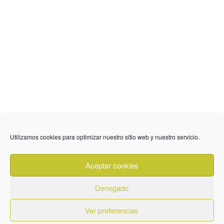
636 01 61 85
Fuente Palmera
info @ fuentepalmerainformacion.es
Utilizamos cookies para optimizar nuestro sitio web y nuestro servicio.
Privacidad
Aviso legal
Cookies
Aceptar cookies
Quiénes Somos
Contacto
Denegado
Ver preferencias