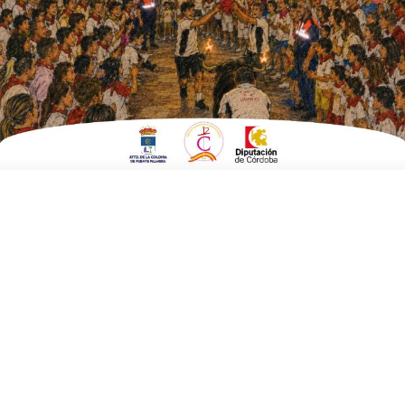
no nos quite el sueño»
ESCRITO POR
E. G. MORÁN
16 DE ENERO DE 2023
EN
BRANDED CONTENT