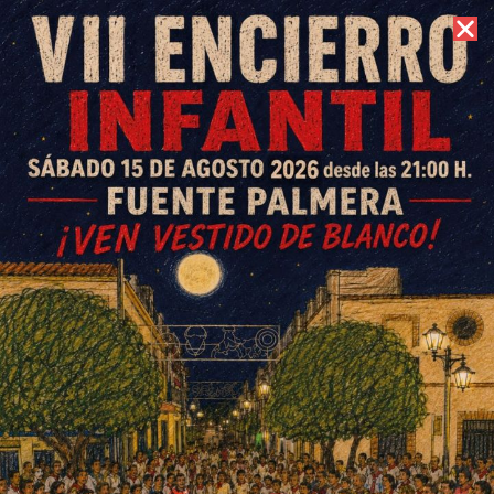
10 de agosto de 2026 //
Contacto
José María Camarero: «Este
libro está repleto de consejos
para que el miedo económico