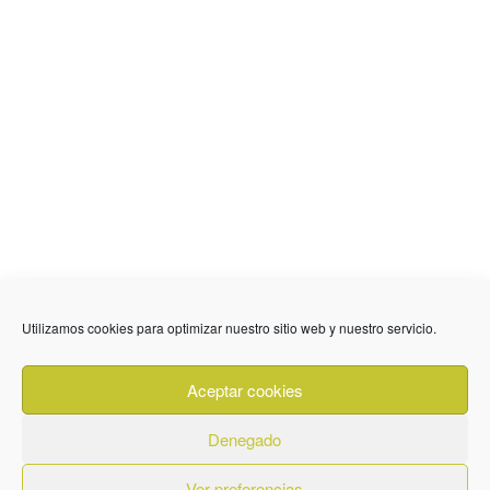
Utilizamos cookies para optimizar nuestro sitio web y nuestro servicio.
636 01 61 85
Fuente Palmera
info @ fuentepalmerainformacion.es
Aceptar cookies
Privacidad
Aviso legal
Cookies
Denegado
Quiénes Somos
Contacto
Ver preferencias