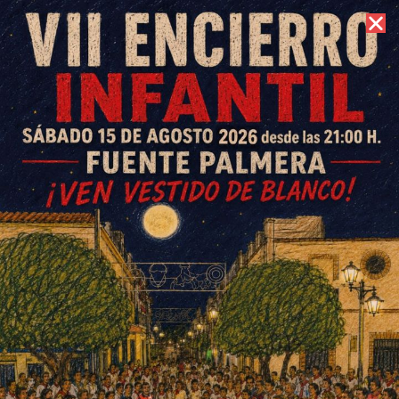
8 de agosto de 2026 //
Contacto
Inaugurada la nueva sede de la
Asociación de Alzheimer de
Fuente Palmera
ESCRITO POR
E. GUZMÁN
10 DE JULIO DE 2015
EN
SOCIEDAD