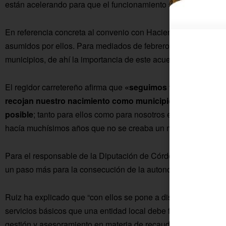
están acelerando para que el funcionamiento sea pleno».
En referencia concreta al convenio con Hacienda Local, «se a
asumidos por ellos. Para mediados de febrero harán un adela
municipios, de ahí la importancia de este acuerdo para nosotr
El regidor carretereño afirma que
«seguimos trabajando con
recojan nuestro nacimiento como municipio, y todos est
posible
; tanto para ellos como para nosotros es un camino 
hacía muchísimos años que no se creaba un municipio y el 2 
Para el responsable de la Diputación de Córdoba,
Antonio R
un paso más para la consecución de la autonomía plena de 
Ruiz ha explicado que “con ellos se pone a disposición de sus
servicios básicos que una entidad local debe facilitar a sus c
gestión y asesoramiento en materia de recaudación de impues