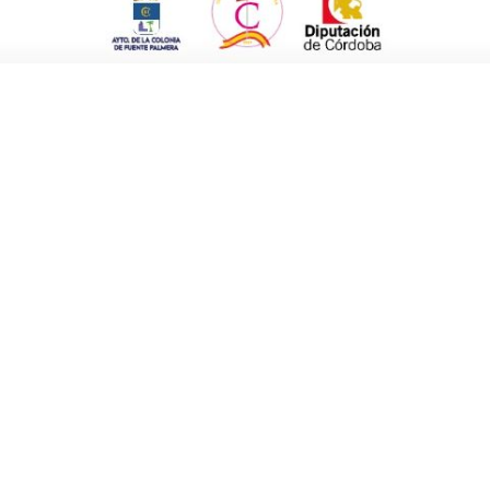
utoriza a que todos los impuestos sean
nto del 80% de los impuestos a los
os».
 todos los organismos para que estos
án colaborando en que sea lo más pronto
nuevo que hay que andar, porque en Córdoba
de octubre se crearon dos».
uiz
, “la firma de estos convenios representa
ambos ayuntamientos”.
 vecinos y vecinas la prestación de los
iudadanos, como es la asistencia técnica, la
tos”.