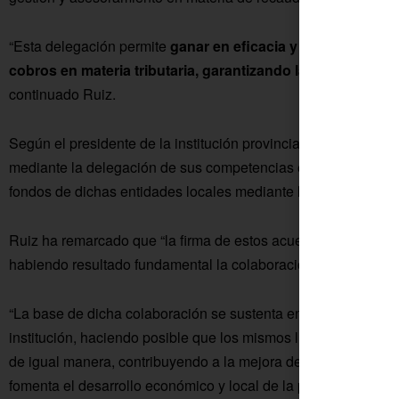
“Esta delegación permite
ganar en eficacia y eficiencia, ag
cobros en materia tributaria, garantizando la calidad del 
continuado Ruiz.
Según el presidente de la institución provincial, “esta Diputa
mediante la delegación de sus competencias en esta materia,
fondos de dichas entidades locales mediante los anticipos de 
Ruiz ha remarcado que “la firma de estos acuerdos viene a a
habiendo resultado fundamental la colaboración interinstitucio
“La base de dicha colaboración se sustenta en la disposición 
institución, haciendo posible que los mismos lleguen a todos
de igual manera, contribuyendo a la mejora de la calidad de v
fomenta el desarrollo económico y local de la provincia”, ha c