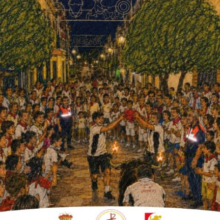
rreteros empiece a funcionar como
abiertos y después del parón navideño se