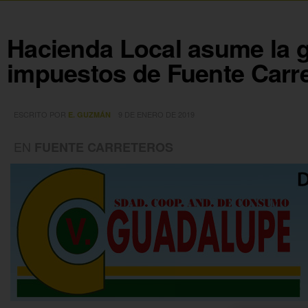
Hacienda Local asume la g
impuestos de Fuente Carr
ESCRITO POR
9 DE ENERO DE 2019
E. GUZMÁN
EN
FUENTE CARRETEROS