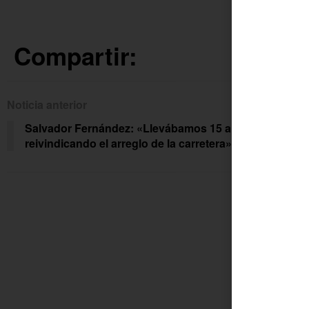
Compartir:
Noticia anterior
Siguien
Salvador Fernández: «Llevábamos 15 años
El A
reivindicando el arreglo de la carretera»
pérg