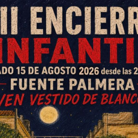
Local (ICHL), organismo
asumido la gestión, liquidación,
mpuestos sobre bienes inmuebles,
s económicas del Ayuntamiento de