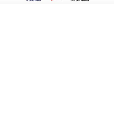
ica, Desarrollo Infantil y Obesidad, que
años, concluyó que la prevalencia del
ás de que un 4,2% de los escolares
a estos porcentajes suben algo más, junto a
pone la relación de la obesidad infantil con el
s bajo más suben las tasas.
 con el fracaso escolar, disminución de la
 interesaron a l@s alumn@s del curso, que
que ha valorado muy positivamente Mª Esther
 tema de la obesidad infantil. «L@s vecin@s
cursos, al menos con los que yo les he