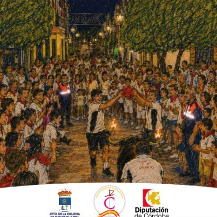
stiones de prevención frente al
idad infantil impartido por la
al de Información a la Mujer.
il era la pandemia del siglo XXI. Estudios
zan en los países mediterráneos (Grecia,