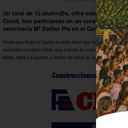
Un total de 12 alumn@s, cifra máxima por cue
Covid, han participado en un curso sobre obes
veterinaria Mª Esther Pla en el Centro Municip
Hasta que llegó el Covid, se solía decir que la obesidad infant
recientes muestran cifras muy a tener en cuenta que se agudi
Malta, Italia y España), y dentro de estos en las zonas del sur.