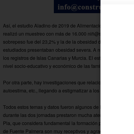
Así, el estudio Aladino de 2019 de Alimentación, Actividad Fís
realizó un muestreo con más de 16.000 niñ@s de entre 6 y 9 
sobrepeso fue del 23,2% y la de la obesidad del 17,3%, adem
estudiados presentaban obesidad severa. A nivel de Andalucí
los registros de Islas Canarias y Murcia. El estudio también ex
nivel socio-educativo y económico de las familias, cuanto má
Por otra parte, hay investigaciones que relacionan la obesidad
autoestima, etc., llegando a estigmatizar a los menores.
Todos estos temas y datos fueron algunos de los que más les
durante las dos jornadas prestaron mucha atención. Es algo 
Pla, que considera fundamental la formación para dominar el
de Fuente Palmera son muy receptivos y agradecidos con los 