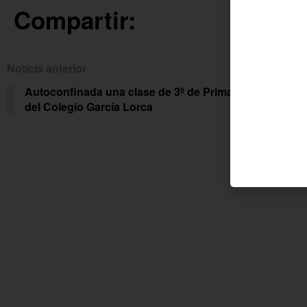
Compartir:
Noticia anterior
Siguien
Autoconfinada una clase de 3º de Primaria
14 p
del Colegio García Lorca
Pist