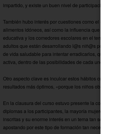
impartido, y existe un buen nivel de participación», apunta.
También hubo interés por cuestiones como el etiquetado de pr
alimentos idóneos, así como la influencia que tienen las fami
educativa y los comedores escolares en el tema de la alime
adultos que están desarrollando l@s niñ@s por el sobrepeso y
de vida saludable para intentar erradicarlos, que se resumen
activa, dentro de las posibilidades de cada uno.
Otro aspecto clave es inculcar estos hábitos cuanto antes me
resultados más óptimos, «porque los niños obesos de hoy día 
En la clausura del curso estuvo presente la concejala de Edu
diplomas a los participantes, la mayoría mujeres, y destacó la
inscritas y su enorme interés en un tema tan sensible para la
apostando por este tipo de formación tan necesaria», ha seña