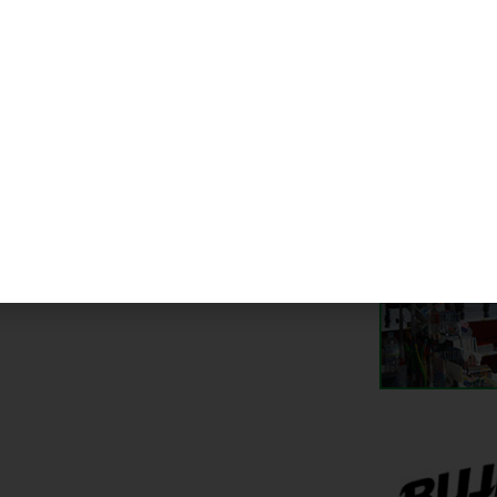
te noticia
articipantes en el primer Reina y Rey de
a de la temporada