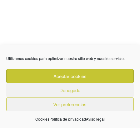
Utilizamos cookies para optimizar nuestro sitio web y nuestro servicio.
636 01 61 85
Fuente Palmera
info @ fuentepalmerainformacion.es
Aceptar cookies
Privacidad
Aviso legal
Cookies
Denegado
Quiénes Somos
Contacto
Ver preferencias
Cookies
Política de privacidad
Aviso legal
© 2026. Diseñado por
BeLynx Digital