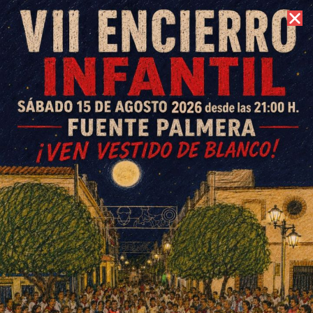
7 de agosto de 2026 //
Contacto
Fuente Palmera y Tartessos no
puntúan en sus respectivos
partidos
ESCRITO POR
E. G. MORÁN
11 DE DICIEMBRE DE 2023
EN
DEPORTES