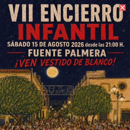
8 de agosto de 2026 //
Contacto
Fuente Palmera suma otro
nuevo positivo y ya son 9
activos
ESCRITO POR
E. G. MORÁN
11 DE SEPTIEMBRE DE 2020
EN
SOCIEDAD