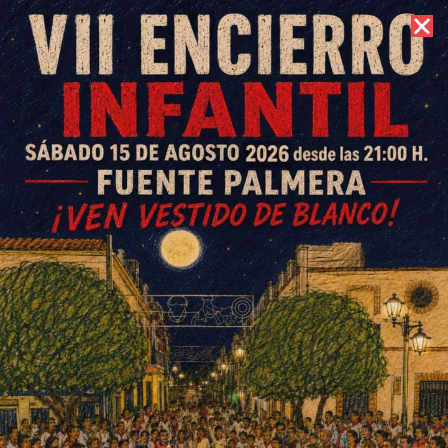
6 de agosto de 2026 //
Contacto
La Colonia de Fuente Palmera
recibirá 963.000 euros en 2016
para la Ayuda a Domicilio
ESCRITO POR
E. GUZMÁN
15 DE DICIEMBRE DE 2015
EN
SOCIEDAD