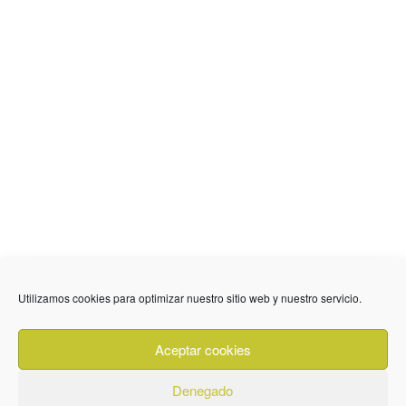
Utilizamos cookies para optimizar nuestro sitio web y nuestro servicio.
636 01 61 85
Fuente Palmera
info @ fuentepalmerainformacion.es
Aceptar cookies
Privacidad
Aviso legal
Cookies
Denegado