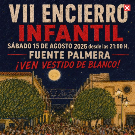
7 de agosto de 2026 //
Contacto
Fuente Carreteros se vuelca en
su fiesta de celebración como
municipio