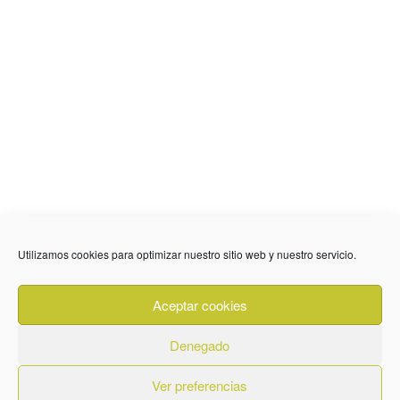
Utilizamos cookies para optimizar nuestro sitio web y nuestro servicio.
636 01 61 85
Fuente Palmera
info @ fuentepalmerainformacion.es
Aceptar cookies
Privacidad
Aviso legal
Cookies
Denegado
Quiénes Somos
Contacto
Ver preferencias