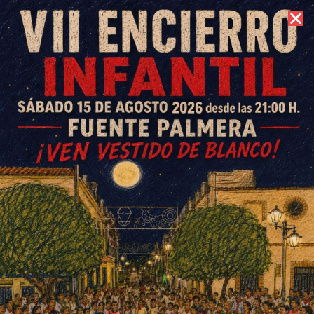
8 de agosto de 2026 //
Contacto
Fin de semana de pádel en las
pistas municipales
ESCRITO POR
E. G. MORÁN
22 DE FEBRERO DE 2021
EN
DEPORTES