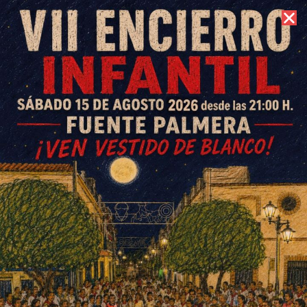
7 de agosto de 2026 //
Contacto
«Esta feria me la han cambiao»
ESCRITO POR
E. G. MORÁN
4 DE OCTUBRE DE 2020