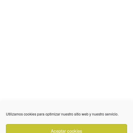
Utilizamos cookies para optimizar nuestro sitio web y nuestro servicio.
636 01 61 85
Fuente Palmera
info @ fuentepalmerainformacion.es
Aceptar cookies