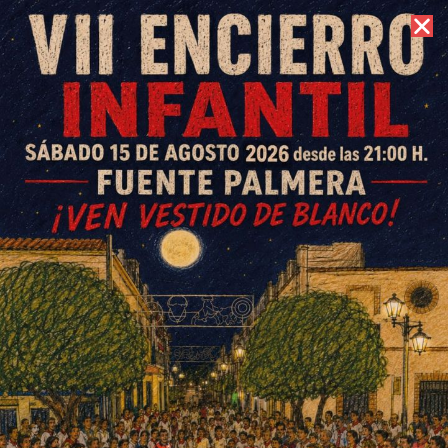
6 de agosto de 2026 //
Contacto
El Puente Genil frena la racha
del Colonial y complica el
ascenso
ESCRITO POR
E. GUZMÁN
4 DE FEBRERO DE 2018
EN
DEPORTES