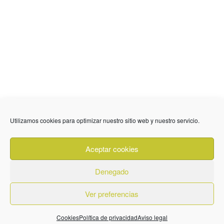
Utilizamos cookies para optimizar nuestro sitio web y nuestro servicio.
636 01 61 85
Fuente Palmera
info @ fuentepalmerainformacion.es
Aceptar cookies
Privacidad
Aviso legal
Cookies
Denegado
Quiénes Somos
Contacto
Ver preferencias
Cookies
Política de privacidad
Aviso legal