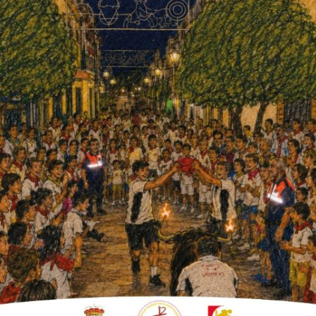
e la Junta de Andalucía, que está
te Palmera este ciclo formativo
r unanimidad en una sesión extraordinaria y
 todos los grupos políticos para ceder un
del 1 de septiembre para acoger el Ciclo
 IES Colonial y la AMPA Pablo Antonio de
r la Junta de Andalucía al consistorio colono
 del pronunciamiento definitivo de la