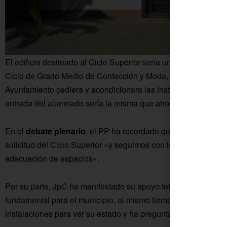
El edificio destinado al Ciclo Superior sería una
nave del Po
Ciclo de Grado Medio de Confección y Moda, el cual se puso
Ayuntamiento cediera y acondicionara las instalaciones del 
entrada del alumnado sería la misma que ahora.
En el
debate plenario
, el PP ha recordado que ya en 2016 hu
solicitud del Ciclo Superior «y seguimos con la misma intenc
adecuación de espacios».
Por su parte, JpC ha manifestado su apoyo total al Ciclo y a 
fundamental para el municipio, al mismo tiempo que ha propues
instalaciones para ver su estado y ha preguntado cuánto sería