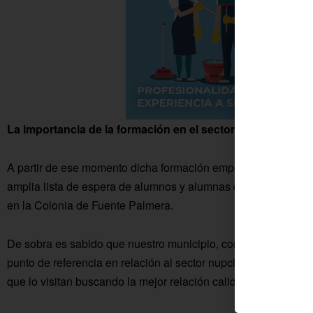
La importancia de la formación en el sector textil
A partir de ese momento dicha formación empezó a funcionar s
amplia lista de espera de alumnos y alumnas deseosas de apre
en la Colonia de Fuente Palmera.
De sobra es sabido que nuestro municipio, conocido a nivel 
punto de referencia en relación al sector nupcial ya que son 
que lo visitan buscando la mejor relación calidad-precio en sus