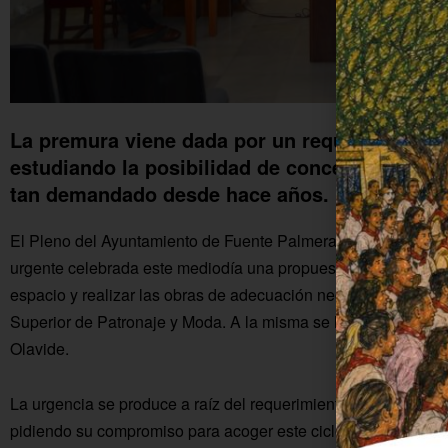
La premura viene dada por un requerimiento d
estudiando la posibilidad de conceder a Fuen
tan demandado desde hace años.
El Pleno del Ayuntamiento de Fuente Palmera ha aprobado po
urgente celebrada este mediodía una propuesta presentada por
espacio y realizar las obras de adecuación necesarias antes 
Superior de Patronaje y Moda. A la misma se han adherido el
Olavide.
La urgencia se produce a raíz del requerimiento trasladado po
pidiendo su compromiso para acoger este ciclo formativo antes