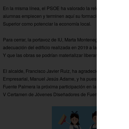
En la misma línea, el PSOE ha valorado la relevancia de esta 
alumnas empiecen y terminen aquí su formación, además de ot
Superior como potenciar la economía local.
Para cerrar, la portavoz de IU, Marta Montenegro, ha explica
adecuación del edificio realizada en 2019 a la que prácticamen
Y que las obras se podrían materializar liberando fondos a tr
El alcalde, Francisco Javier Ruiz, ha agradecido la presencia
Empresarial, Manuel Jesús Adame, y ha puesto como ejemplo 
Fuente Palmera la próxima participación en la Semana de la 
V Certamen de Jóvenes Diseñadores de Fuente Palmera de Bo