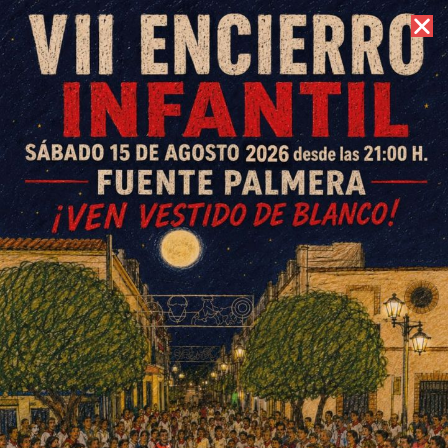
7 de agosto de 2026 //
Contacto
El Fuente Palmera se
reencuentra con la victoria y
Cañada cae en casa ante el
líder
ESCRITO POR
E. G. MORÁN
20 DE FEBRERO DE 2023