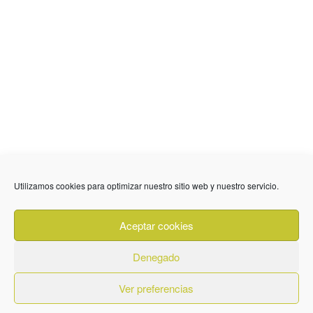
Utilizamos cookies para optimizar nuestro sitio web y nuestro servicio.
636 01 61 85
Fuente Palmera
info @ fuentepalmerainformacion.es
Aceptar cookies
Privacidad
Aviso legal
Cookies
Denegado
Quiénes Somos
Contacto
Ver preferencias