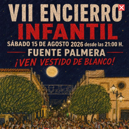
10 de agosto de 2026 //
Contacto
El Fuente Palmera no puede
brindarle a la afición una
victoria frente al líder
ESCRITO POR
E. G. MORÁN
14 DE FEBRERO DE 2022
EN
DEPORTES