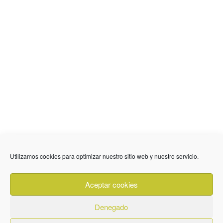
636 01 61 85
Fuente Palmera
info @ fuentepalmerainformacion.es
Utilizamos cookies para optimizar nuestro sitio web y nuestro servicio.
Privacidad
Aviso legal
Cookies
Aceptar cookies
Quiénes Somos
Contacto
Denegado