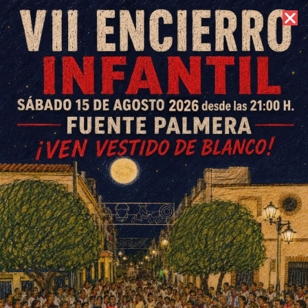
9 de agosto de 2026 //
Contacto
El Fuente Palmera Futsal
benjamín se queda en las
semifinales del Campeonato
de Andalucía
ESCRITO POR
E. G. MORÁN
11 DE MAYO DE 2026