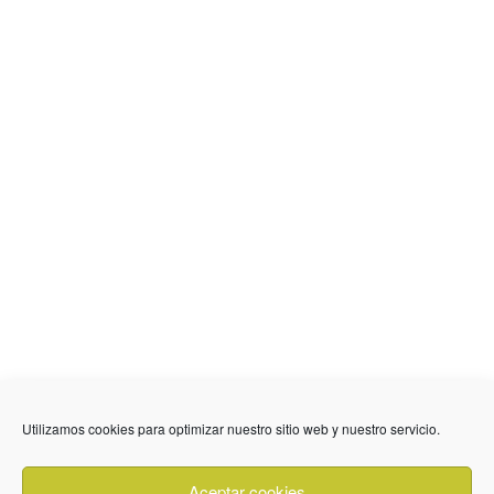
636 01 61 85
Fuente Palmera
info @ fuentepalmerainformacion.es
Utilizamos cookies para optimizar nuestro sitio web y nuestro servicio.
Privacidad
Aviso legal
Cookies
Aceptar cookies