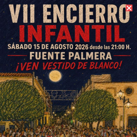
7 de agosto de 2026 //
Contacto
El equipo cadete ISH CB
Fuente Palmera se mete en la
final de la liga provincial
ESCRITO POR
E. G. MORÁN
9 DE ABRIL DE 2024
EN
DEPORTES