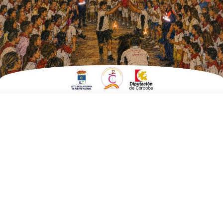
las AMPAs
ESCRITO POR
E. G. MORÁN
7 DE ENERO DE 2022
EN
POLÍTICA