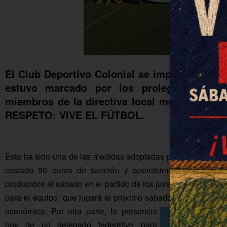
El Club Deportivo Colonial se impuso por 3-
estuvo marcado por los prolegómenos, d
miembros de la directiva local mostraron u
RESPETO: VIVE EL FÚTBOL.
Esta ha sido una de las medidas adoptadas por el club tras 
costado 90 euros de sanción y apercibimiento de cierre 
producidos el sábado en el partido de los juveniles sí han t
para el equipo, que jugará el próximo sábado a las cinco co
económica.
Por otra parte, la presencia
hoy de un delegado federativo para