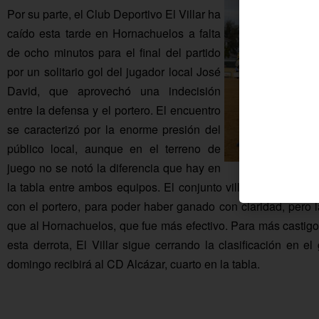
Por su parte, el Club Deportivo El Villar ha
caído esta tarde en Hornachuelos a falta
de ocho minutos para el final del partido
por un solitario gol del jugador local José
David, que aprovechó una indecisión
entre la defensa y el portero. El encuentro
se caracterizó por la enorme presión del
público local, aunque en el terreno de
juego no se notó la diferencia que hay en
la tabla entre ambos equipos. El conjunto villarengo tuvo 
con el portero, para poder haber ganado con claridad, pero l
que al Hornachuelos, que fue más efectivo. Para más castigo
esta derrota, El Villar sigue cerrando la clasificación en 
domingo recibirá al CD Alcázar, cuarto en la tabla.