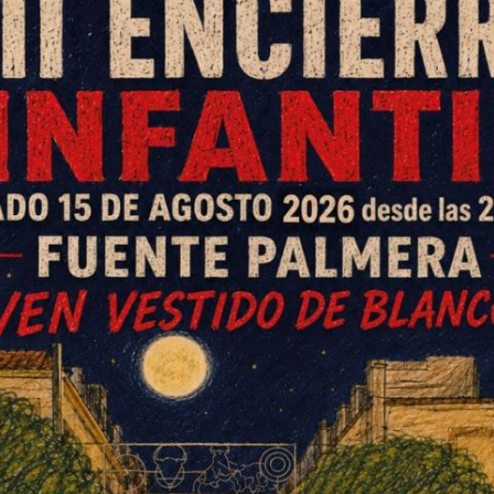
0 al Montalbeño en un partido que
onde los jugadores y algunos
na pancarta que rezaba AFICIÓN +
los incidentes del domingo pasado que le han
para el estadio. Asimismo, los altercados
enido como consecuencia un partido de sanción
mo local en El Villar, y 150 euros de sanción