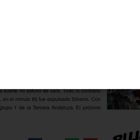
hasta cinco ocasiones claras, de mano a mano
a suerte no estuvo de cara. Todo lo contrario
, en el minuto 85 fue expulsado Silverio. Con
el grupo 1 de la Tercera Andaluza. El próximo