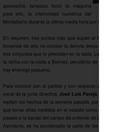
aprovechó, tampoco forzó la máquina
Jugada
para ello, la inferioridad numérica del
Montalbeño durante la última media hora por la doble amarill
En resumen, tres puntos más que aupan al Fuente Palmera 
llevamos de año no conoce la derrota después de enfrentar
tres conjuntos que le preceden en la tabla. La próxima sem
la racha con la visita a Belmez, penúltimo de la categoría. Pe
hay enemigo pequeño.
Para concluir con el partido y con respecto al tema de los 
vocal de la junta directiva,
José Luis Parejo
, nos comentaba
repitan los hechos de la semana pasada, por eso se nos ocu
que tomar otras medidas en el estadio como acordonar parte
pasara a la banda del campo de enfrente de las gradas, lo cua
Asimismo, se ha acordonado la parte de las gradas que peg