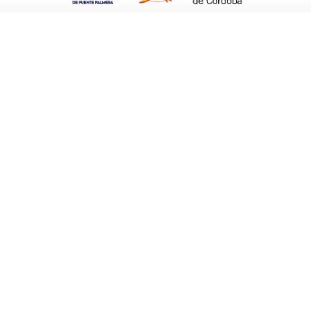
o en ataque. Apenas dos o tres intervenciones
 al inicio de la segunda parte y otro ya en el
ntundente en defensa, fajándose en la medular
os más destacados en el primer tiempo. A los
ate acrobático, y repetía a la media hora de
tantes.
Y en los instantes finales, llegó la