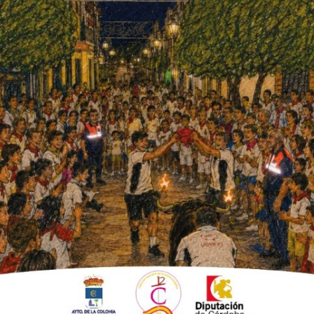
.
que volvió a ver un partido desde la grada por
 cuarenta y cinco minutos para deshacerse de
tería, sobre todo para tratarse de un equipo
 acierto de los incisivos delanteros colonos le