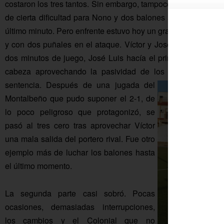
costaron los tres tantos. Sin embargo, tampoco ofreció much
de cierta dificultad para Nono y dos balones al larguero, uno
último minuto. Pero enfrente estuvo hoy un gran Colonial, co
y con dos puñales en el ataque. Víctor y José Luis fueron l
dos minutos de juego, José Luis hacía el primero en un rem
cabeza aprovechando la pasividad de los defensores visi
sentencia. Después de una jugada del
Montalbeño que pudo suponer el 2-1, de
lo poco peligroso que protagonizó, se
pasó al tres cero tras aprovechar Víctor
una mala salida del portero rival. Fue otro
ejemplo más de luchar los balones hasta
el último momento.
La segunda parte casi sobró. Pocas
ocasiones, demasiadas interrupciones,
los cambios y el Colonial que no