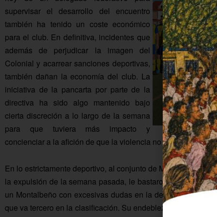
supervisar el desarrollo del encuentro
también ha tenido un coste económico
para el club. En definitiva, incidentes que
además de perjudicar la imagen del
Colonial y acarrear sanciones deportivas,
también dañan la economía del club. La
iniciativa de la pancarta por parte de la
directiva ha sido algo mantenido bajo
cierta discreción a lo largo de la semana
para que tuviera más impacto y
concienciar a la afición de que la violencia no conduce a nada
En lo estrictamente deportivo, al conjunto de Manuel Crespo, 
la expulsión de la semana pasada, le bastaron los primeros
un Montalbeño con excesivas dudas en la defensa y en la por
que va tercero en la clasificación. Su endeblez en la zaga y el