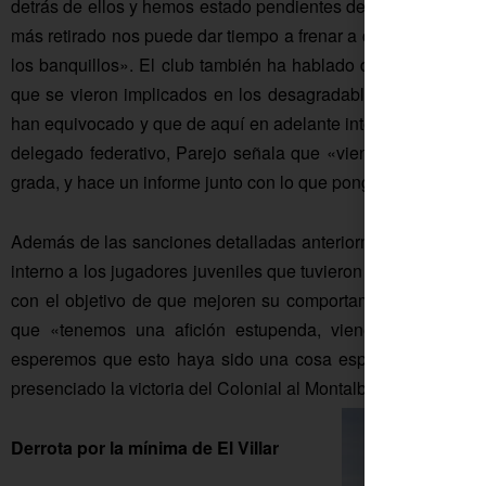
detrás de ellos y hemos estado pendientes de todo ello varios
más retirado nos puede dar tiempo a frenar a cualquiera que s
los banquillos». El club también ha hablado durante esta s
que se vieron implicados en los desagradables incidentes
han equivocado y que de aquí en adelante intentarán que no 
delegado federativo, Parejo señala que «viene a ver cómo s
grada, y hace un informe junto con lo que ponga el árbitro en e
Además de las sanciones detalladas anteriormente, el club 
interno a los jugadores juveniles que tuvieron una conducta a
con el objetivo de que mejoren su comportamiento. Por últi
que «tenemos una afición estupenda, viene mucha gente
esperemos que esto haya sido una cosa esporádica». En la 
presenciado la victoria del Colonial al Montalbeño.
Derrota por la mínima de El Villar