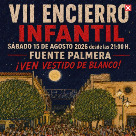
6 de agosto de 2026 //
Contacto
El cielo dará una tregua para la
romería en honor a San Isidro
Labrador
ESCRITO POR
E. GUZMÁN
12 DE MAYO DE 2016
EN
SOCIEDAD