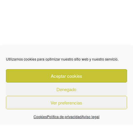
Utilizamos cookies para optimizar nuestro sitio web y nuestro servicio.
636 01 61 85
Fuente Palmera
info @ fuentepalmerainformacion.es
Aceptar cookies
Privacidad
Aviso legal
Cookies
Denegado
Quiénes Somos
Contacto
Ver preferencias
Cookies
Política de privacidad
Aviso legal
© 2026. Diseñado por
BeLynx Digital