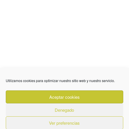
636 01 61 85
Fuente Palmera
info @ fuentepalmerainformacion.es
Utilizamos cookies para optimizar nuestro sitio web y nuestro servicio.
Privacidad
Aviso legal
Cookies
Aceptar cookies
Quiénes Somos
Contacto
Denegado
Ver preferencias