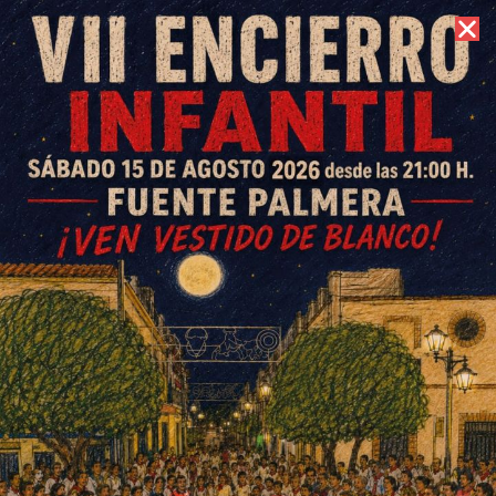
9 de agosto de 2026 //
Contacto
El Centro Guadalinfo de
Ochavillo inicia su andadura
ESCRITO POR
E. GUZMÁN
9 DE MARZO DE 2016
EN
OCHAVILLO DEL RÍO