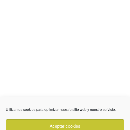
Utilizamos cookies para optimizar nuestro sitio web y nuestro servicio.
636 01 61 85
Fuente Palmera
info @ fuentepalmerainformacion.es
Aceptar cookies