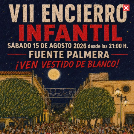
6 de agosto de 2026 //
Contacto
El CD Colonial afina su
preparación ante el inminente
inicio liguero
ESCRITO POR
E. G. MORÁN
18 DE SEPTIEMBRE DE 2023
EN
DEPORTES