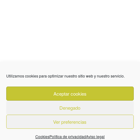
636 01 61 85
Fuente Palmera
info @ fuentepalmerainformacion.es
Utilizamos cookies para optimizar nuestro sitio web y nuestro servicio.
Privacidad
Aviso legal
Cookies
Aceptar cookies
Quiénes Somos
Contacto
Denegado
Ver preferencias
© 2026. Diseñado por
BeLynx Digital
Cookies
Política de privacidad
Aviso legal