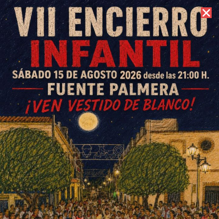
7 de agosto de 2026 //
Contacto
El C.D. Colonia de Fuente
Palmera aplaza la convocatoria
de elecciones
ESCRITO POR
E. GUZMÁN
19 DE ABRIL DE 2020
EN
DEPORTES