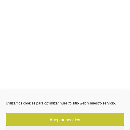
636 01 61 85
Fuente Palmera
info @ fuentepalmerainformacion.es
Utilizamos cookies para optimizar nuestro sitio web y nuestro servicio.
Privacidad
Aviso legal
Cookies
Aceptar cookies
Quiénes Somos
Contacto