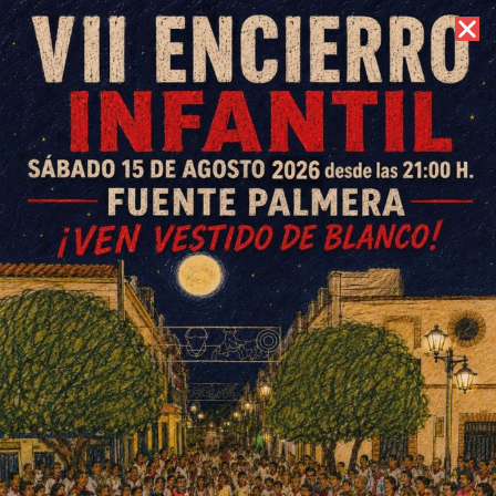
10 de agosto de 2026 //
Contacto
El Ayuntamiento recuperará
más de tres mil metros de
zonas verdes