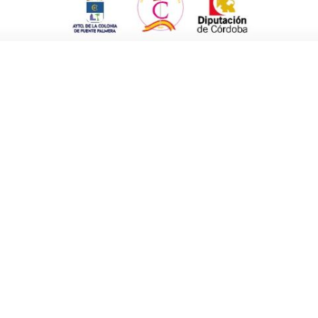
la Infantil Cañada del Rabadán
a propuesta estará incluida en el próximo
ecio que actualmente tienen dichas
ía y que el Consistorio no puede bajar; esta
madres de nuestro municipio opten por llevar
dejar sus puestos de trabajo dado el coste