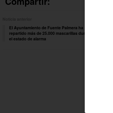
Compartir:
Noticia anterior
Siguien
El Ayuntamiento de Fuente Palmera ha
El C
repartido más de 25.000 mascarillas durante
nue
el estado de alarma
con 