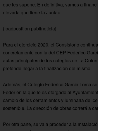
que les supone. En definitiva, vamos a financiar el material e
elevada que tiene la Junta».
{loadposition publinoticia}
Para el ejercicio 2020, el Consistorio continuará con la
climat
concretamente con la del CEP Federico García Lorca, ya que e
aulas principales de los colegios de La Colonia, incluyendo d
pretende llegar a la finalización del mismo.
Además, el Colegio Federico García Lorca será el beneficiari
Feder en la que le es otorgado al Ayuntamiento un importe de
cambio de los cerramientos y luminaria del centro, consiguien
sostenible. La dirección de obras correrá a cargo del Ayunta
Por otra parte, se va a proceder a la instalación de tres carp