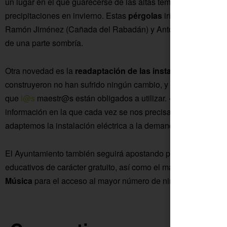
un lugar en el que guarecerse de las altas temperaturas que a
precipitaciones en invierno. Estas
pérgolas
irían en los Cole
Ramón Jiménez (Cañada del Rabadán) y Antonio Gala (Silillos
de una parte sombría.
Otra novedad es la
readaptación de las instalaciones eléct
construyeron no han sufrido ningún cambio, y ahora se hace
que
l@s
maestr@s están obligados a utilizar. «Puesto que no
información en la que cada vez se nos precisan más competen
adaptemos la instalación eléctrica a la demanda», señala la
El Ayuntamiento también seguirá apostando por los talleres so
educativos de carácter gratuito, así como el mantenimiento de
Música
para el acceso al mayor número de niños y niñas de n