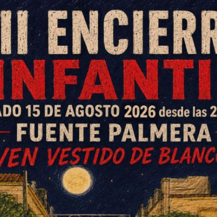
a educación una prioridad y hace
 centros educativos con el
 enseñanza educativa pública en
sí el despoblamiento rural y