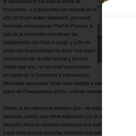
el Ayuntamiento ha visto la forma de
financiarla. «La propuesta fue iniciada en el
año 2016 por Isabel Saavedra, por aquel
entonces concejala del Partido Popular, a
raíz de la necesidad que tienen las
trabajadoras con hijos a cargo, y a fin de
poder dar la posibilidad de tener una mejor
conciliación de la vida laboral y familiar.
Hasta este año, no se contó autorización
Escue
por parte de la Secretaría e Intervención
Municipal para poder llevar esta medida a cabo. Finalmente, l
pleno de Presupuestos 2020», indican fuentes municipales.
Desde el Ayuntamiento señalan que «de todos es sabido el pr
escuelas, precio que viene estipulado por la Junta de Andaluc
situación lleva en muchas ocasiones a la tesitura de que las 
a sus hijos a otras escuelas infantiles más baratas o decidan 