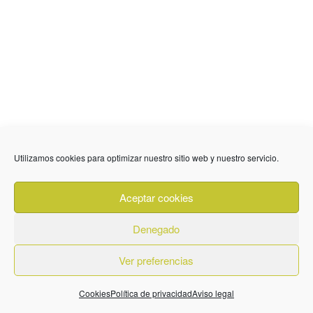
Utilizamos cookies para optimizar nuestro sitio web y nuestro servicio.
636 01 61 85
Fuente Palmera
info @ fuentepalmerainformacion.es
Aceptar cookies
Privacidad
Aviso legal
Cookies
Denegado
Quiénes Somos
Contacto
Ver preferencias
Cookies
Política de privacidad
Aviso legal