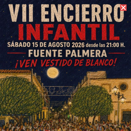
7 de agosto de 2026 //
Contacto
El Ayuntamiento de Fuente
Palmera acoge la presentación
del III Encuentro Provincial de
Consejos de Infancia
ESCRITO POR
E. G. MORÁN
5 DE NOVIEMBRE DE 2021