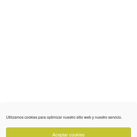
Utilizamos cookies para optimizar nuestro sitio web y nuestro servicio.
636 01 61 85
Fuente Palmera
info @ fuentepalmerainformacion.es
Aceptar cookies