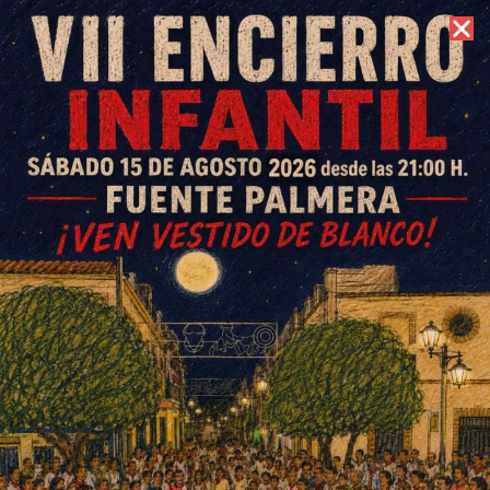
7 de agosto de 2026 //
Contacto
Diversión a tope con el
tobogán acuático de la feria de
Ochavillo
ESCRITO POR
E. GUZMÁN
16 DE JULIO DE 2016
EN
OCHAVILLO DEL RÍO