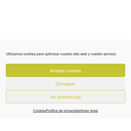
Utilizamos cookies para optimizar nuestro sitio web y nuestro servicio.
636 01 61 85
Fuente Palmera
info @ fuentepalmerainformacion.es
Aceptar cookies
Privacidad
Aviso legal
Cookies
Denegado
Quiénes Somos
Contacto
Ver preferencias
Cookies
Política de privacidad
Aviso legal
© 2026. Diseñado por
BeLynx Digital