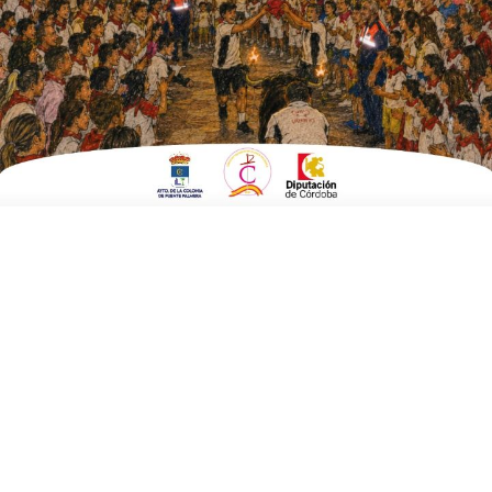
Una de las grandes sensaciones de la presente Feria de
Ochavillo del Río ha sido el Super Tobogán Acuático instalado
ayer en la calle Triana y que durante cuatro horas fue
escenario de diversión para pequeños, jóvenes y más de un
adulto.
Y es que fueron muchos ochavilleros y ochavilleras y
vecin@s de
distintos puntos de La Colonia, e incluso de localidades como
Posadas, los que disfrutaron de esta novedosa atracción