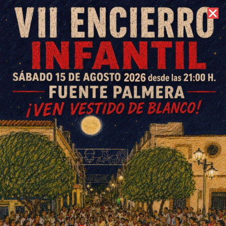
7 de agosto de 2026 //
Contacto
De campamentos en El Rocío
ESCRITO POR
E. GUZMÁN
16 DE AGOSTO DE 2015