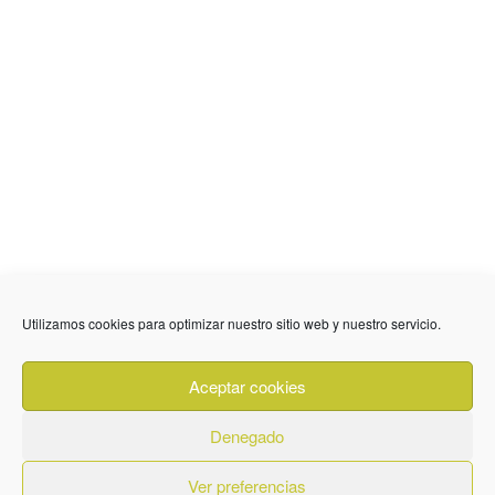
Utilizamos cookies para optimizar nuestro sitio web y nuestro servicio.
636 01 61 85
Fuente Palmera
info @ fuentepalmerainformacion.es
Aceptar cookies
Privacidad
Aviso legal
Cookies
Denegado
Quiénes Somos
Contacto
Ver preferencias