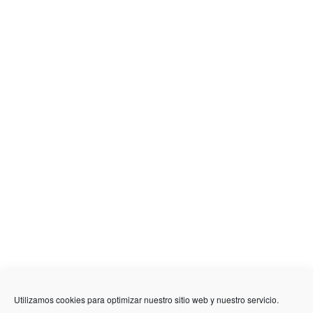
636 01 61 85
Fuente Palmera
info @ fuentepalmerainformacion.es
Utilizamos cookies para optimizar nuestro sitio web y nuestro servicio.