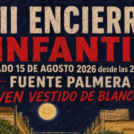
untamiento de Fuente Palmera el sorteo para
abalgata del próximo 5 de enero.
a, Quique González, han presentado un acto que ha
 Como ya informamos la semana pasada, fueron dos
 en este primer certamen, el cual ha estado muy
or un representante de cada una de las carrozas que
tura. En quinto lugar quedó el Belén de
Carmen
ecina.