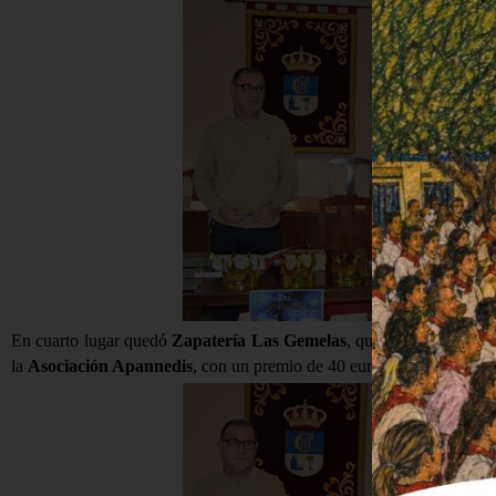
En cuarto lugar quedó
Zapatería Las Gemelas
, que no pudo asistir
la
Asociación Apannedis
, con un premio de 40 euros en un cheque r