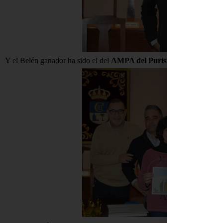
Y el Belén ganador ha sido el del
AMPA del Purísima Concepción