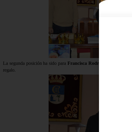
La segunda posición ha sido para
Francisca Rodríguez
, de la call
regalo.