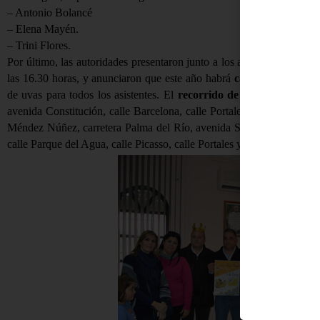
– Antonio Bolancé
– Elena Mayén.
– Trini Flores.
Por último, las autoridades presentaron junto a los afortunados el ca
las 16.30 horas, y anunciaron que este año habrá
campanadas
en la
de uvas para todos los asistentes. El
recorrido de la Cabalgata
ser
avenida Constitución, calle Barcelona, calle Portales, Silos, calle Do
Méndez Núñez, carretera Palma del Río, avenida Segovia y Mercedit
calle Parque del Agua, calle Picasso, calle Portales y Plaza Real.