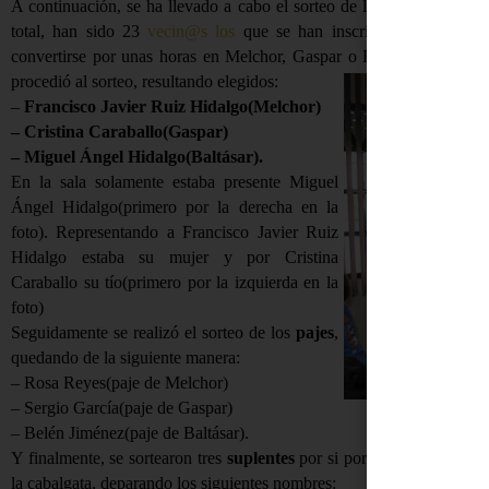
A continuación, se ha llevado a cabo el sorteo de los Reyes Magos, d
total, han sido 23
vecin@s los
que se han inscrito con mucha ilu
convertirse por unas horas en Melchor, Gaspar o Baltásar. Tras la 
procedió al sorteo, resultando elegidos:
–
Francisco Javier Ruiz Hidalgo(Melchor)
– Cristina Caraballo(Gaspar)
– Miguel Ángel Hidalgo(Baltásar).
En la sala solamente estaba presente Miguel
Ángel Hidalgo(primero por la derecha en la
foto). Representando a Francisco Javier Ruiz
Hidalgo estaba su mujer y por Cristina
Caraballo su tío(primero por la izquierda en la
foto)
Seguidamente se realizó el sorteo de los
pajes
,
quedando de la siguiente manera:
– Rosa Reyes(paje de Melchor)
– Sergio García(paje de Gaspar)
– Belén Jiménez(paje de Baltásar).
Y finalmente, se sortearon tres
suplentes
por si por cualquier motiv
la cabalgata, deparando los siguientes nombres: