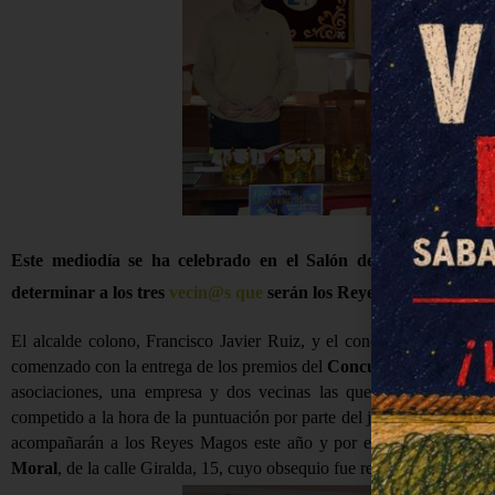
Este mediodía se ha celebrado en el Salón de Plenos del Ay
determinar a los tres
vecin@s que
serán los Reyes Magos en la C
El alcalde colono, Francisco Javier Ruiz, y el concejal de Cultur
comenzado con la entrega de los premios del
Concurso de Belenes
.
asociaciones, una empresa y dos vecinas las que han participado
competido a la hora de la puntuación por parte del jurado, formado p
acompañarán a los Reyes Magos este año y por el concejal de Cul
Moral
, de la calle Giralda, 15, cuyo obsequio fue recogido por una v