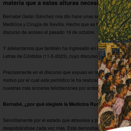
materia que a estas alturas necesita poca pre
Bernabé Galán Sánchez nos dio hace unas semanas una grata
Medicina y Cirugía de Sevilla. Hecho que se hizo efectivo el 1
discurso de acceso el pasado 19 de octubre.
Y adelantamos que también ha ingresado en la Real Academia
Letras de Córdoba (11-5-2023), cuyo discurso leerá en el pr
Precisamente en el discurso que expuso en la Academia hispa
motivo por el cual este periódico le ha realizado la siguiente
nuestras más sinceras felicitaciones por ambos logros.
Bernabé, ¿por qué elegiste la Medicina Rural como eje de
Sencillamente por el estado que atraviesa y por la situació
despoblándose cada vez más. Está demostrado que la despobl