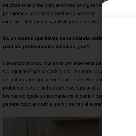
muchas ocasiones porque el médico sigue viviendo en el pueb
por ejemplo, que están perdiendo servicios… el banco, el col
médico… lo tienen muy difícil para sobrevivir.
Es un asunto que llevas denunciando varios años y la pr
para los profesionales médicos, ¿no?
Llevamos unos quince años con este tema desde los Colegio
Colegial de España (OMC), etc. Tenemos los datos y sabemos
se jubilan y los que vienen por detrás. Por tanto, sabemos las
problema es que no hay médicos para sustituirlos porque las
les han obligado a marcharse de la comunidad. Antes se iban 
generalizado en todo el país y se van al extranjero en gran par