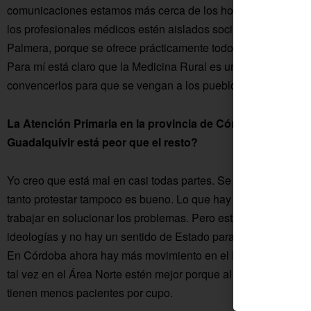
comunicaciones estamos más cerca de los hospitales, más fo
los profesionales médicos estén aislados social, cultural, fa
Palmera, porque se ofrece prácticamente todo lo que una perso
Para mí está claro que la Medicina Rural es una opción muy 
convencerlos para que se vengan a los pueblos.
La Atención Primaria en la provincia de Córdoba, ¿cómo e
Guadalquivir está peor que el resto?
Yo creo que está mal en casi todas partes. Se está politizan
tanto protestar tampoco es bueno. Lo que hay que hacer es ha
trabajar en solucionar los problemas. Pero está visto, en la S
ideologías y no hay un sentido de Estado para llevarnos bien y
En Córdoba ahora hay más movimiento en el Distrito Centro; 
tal vez en el Área Norte estén mejor porque al haber pueblo
tienen menos pacientes por cupo.