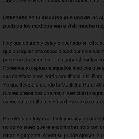
Ingreso en la Real Academia de Medicina y Cirugía de Sevill
Defiendes en tu discurso que una de las cuestiones que p
pueblos los médicos van a vivir mucho mejor que en las 
Hay que difundir y estoy empeñado en ello, que la Medicina Ru
que cualquier otra especialidad por diversos motivos, sobre t
personas, la cercanía,… en general por las condiciones de vid
Podemos exceptuar a aquellos médicos que se centran en la i
sus satisfacciones serán científicas, etc. Pero también se pue
Yo que llevo ejerciendo la Medicina Rural 48 años ininterru
rurales ofrecemos una mejor atención integral a los vecinos. 
conocida, permite al médico llevar a cabo un seguimiento más
Por otro lado hay que decir que hoy en día todos los centros d
no como antes que te encontrabas solo con un fonendo, un apa
mirar la garganta. Ahora se puede ejercer la profesión dignam