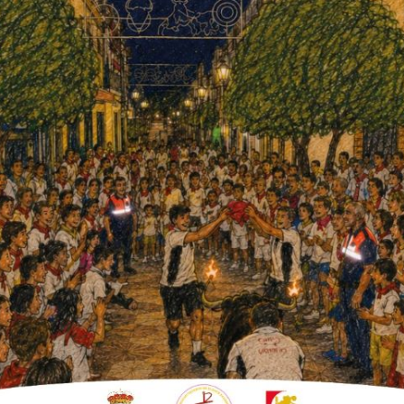
sentación.
 noticia: su ingreso en la Real Academia de
 de diciembre de 2022, siendo la lectura del
 de las Ciencias, Nobles Artes y Bellas
óximo mes de enero.
lense trató el tema de la Medicina Rural,
 entrevista, expresándole de antemano
 tu discurso?
n de muchos pueblos, abandonados y
ación se frena o no llega a producirse en