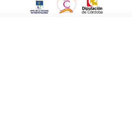
lo. Hay municipios de 200 ó 300 habitantes,
egio, comercios… y si encima se va el
oblemática de fondo es que no hay relevo
s de Médicos, desde la Organización Médica
 el número de colegiados existentes, cuándo
 previsiones para los siguientes años. El
 malas condiciones laborales que se ofrecen
a otras comunidades, pero la situación se ha
te.