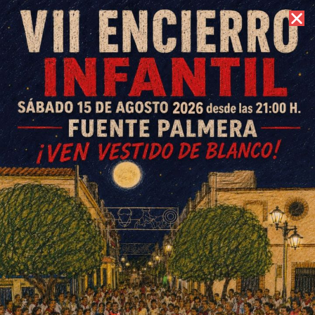
9 de agosto de 2026 //
Contacto
Arranca la pretemporada del
CD La Colonia Fútbol Sala
ESCRITO POR
E. GUZMÁN
9 DE SEPTIEMBRE DE 2014
EN
DEPORTES