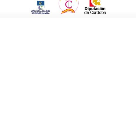
utrida de bastantes miembros que se
ue esta manera se hace más llevadero.
15 de agosto. Agradecen la colaboración del
s.
e está quedando la zona del campo de fútbol,
uturo
próximo poner sobre la mesa el
debate
ría ser ese hipotético
recinto ferial.