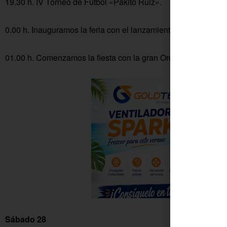
19.30 h. IV Torneo de Fútbol «Pakito Ruiz».
0.00 h. Inauguramos la feria con el lanzamiento de fuegos artif
01.00 h. Comenzamos la fiesta con la gran Orquesta Melodías
Sábado 28