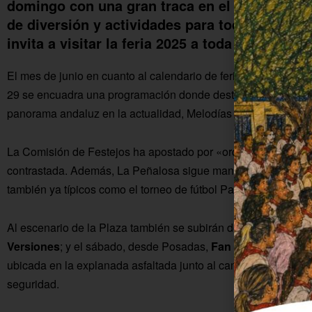
domingo con una gran traca en el campo de f
de diversión y actividades para todos los púb
invita a visitar la feria 2025 a toda La Coloni
El mes de junio en cuanto al calendario de ferias colonas lo 
29 se encuadra una programación donde destaca la presencia
panorama andaluz en la actualidad, Melodías y Vintash.
La Comisión de Festejos ha apostado por «orquestas auténtica
contrastada. Además, La Peñalosa sigue manteniendo la tradi
también ya típicos como el torneo de fútbol Pakito Ruiz, el p
Al escenario de la Plaza también se subirán dos grupos de ve
Versiones
; y el sábado, desde Posadas,
Fan Club
. La juvent
ubicada en la explanada asfaltada junto al campo de fútbol, 
seguridad.