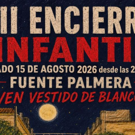
sión
n Huevada y finalizarán el