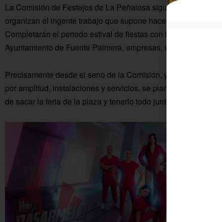
La Comisión de Festejos de La Peñalosa sigue un año más n
organizan el ingente trabajo que supone hacer una feria, y q
Completarán el periodo estival de fiestas con la verbena del 
Ayuntamiento de Fuente Palmera, empresas, vecinos y vecina
Precisamente desde el seno de la Comisión, y viendo cómo s
por amplitud, instalaciones y servicios, se plantean para un
f
de sacar la feria de la plaza y tenerlo todo junto en lo que pod