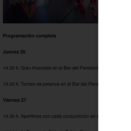
Programación completa
Jueves 26
14.30 h. Gran Huevada en el Bar del Pensionista
19.00 h. Torneo de petanca en el Bar del Pensionista. Entreg
Viernes 27
14.30 h. Aperitivos con cada consumición en el Bar del Pensi