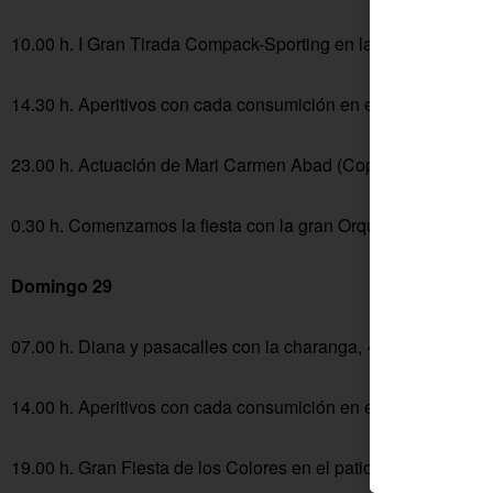
10.00 h. I Gran Tirada Compack-Sporting en la finca del Moli
14.30 h. Aperitivos con cada consumición en el Bar del Pensio
23.00 h. Actuación de Mari Carmen Abad (Copla).
0.30 h. Comenzamos la fiesta con la gran Orquesta Vintash y 
Domingo 29
07.00 h. Diana y pasacalles con la charanga, «La nueva banda
14.00 h. Aperitivos con cada consumición en el Bar del Pensio
19.00 h. Gran Fiesta de los Colores en el patio del Colegio 