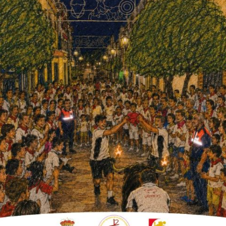
útbol. Por medio, muchas ganas
licos. La comisión de festejos
a y comarca.
cerrará La Peñalosa. Del jueves 26 al domingo
 de dos de las mejores orquestas del
s de feria», que atesoran una trayectoria
cional Fiesta de los Colores o eventos
asacalles o La Gran Huevada.
rsiones: el viernes, la banda colona
Stereo
ud disfrutará de la
caseta «Sumatra»
,
un espacio amplio para accesos y para la