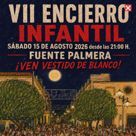
8 de agosto de 2026 //
Contacto
Víctor José Bracero,
distinguido con la cruz verde
de la Orden al Mérito de la
Policía Local de Andalucía
ESCRITO POR
E. G. MORÁN
14 DE ENERO DE 2025