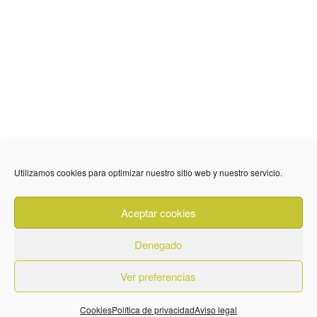
Utilizamos cookies para optimizar nuestro sitio web y nuestro servicio.
636 01 61 85
Fuente Palmera
info @ fuentepalmerainformacion.es
Aceptar cookies
Privacidad
Aviso legal
Cookies
Denegado
Quiénes Somos
Contacto
Ver preferencias
Cookies
Política de privacidad
Aviso legal