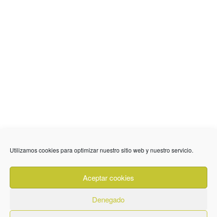
Utilizamos cookies para optimizar nuestro sitio web y nuestro servicio.
636 01 61 85
Fuente Palmera
info @ fuentepalmerainformacion.es
Aceptar cookies
Privacidad
Aviso legal
Cookies
Denegado
Quiénes Somos
Contacto