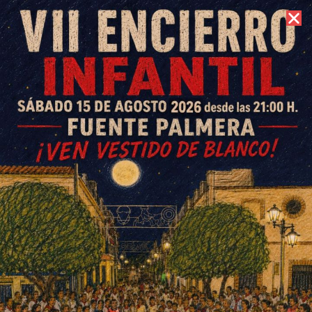
6 de agosto de 2026 //
Contacto
Varios atletas del TrotaColonia
destacan a nivel andaluz y
nacional
ESCRITO POR
E. G. MORÁN
16 DE JUNIO DE 2025
EN
DEPORTES