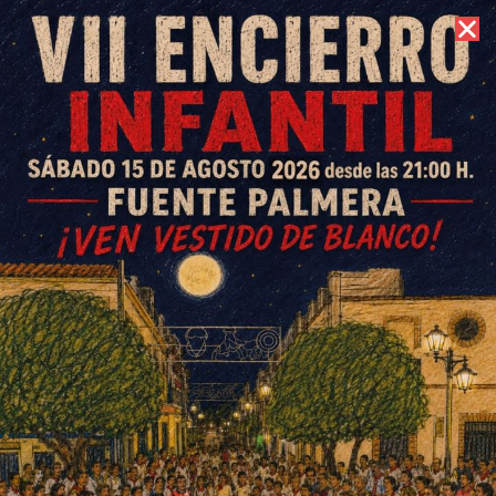
7 de agosto de 2026 //
Contacto
Unas 250 personas asisten al
espectáculo de circo
«Mayday» en la Plaza Real