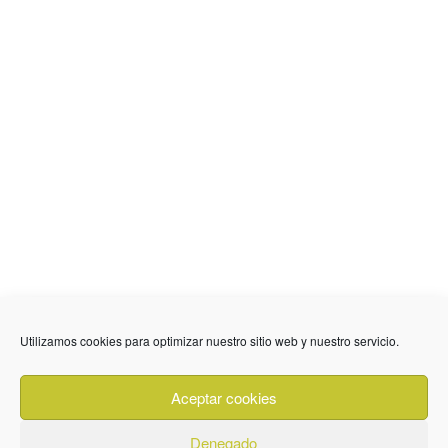
636 01 61 85
Fuente Palmera
info @ fuentepalmerainformacion.es
Utilizamos cookies para optimizar nuestro sitio web y nuestro servicio.
Privacidad
Aviso legal
Cookies
Aceptar cookies
Quiénes Somos
Contacto
Denegado