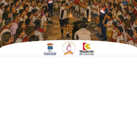
El Área de Deportes del Ayuntamiento de Fuente Palmera
organiza mañana un torneo de padel en las pistas del estadio de
fútbol municipal en el que participan unos veinte jugadores.
Los partidos comenzarán bien temprano para evitar las horas de
más calor. A las nueve de la mañana tendrán lugar los primeros
enfrentamientos, concluyendo la primera fase antes del mediodía. A
las siete de la tarde se reanuda el torneo, calculando que sobre las
once de la noche se dispute la gran final.
Los emparejamientos son los siguientes: