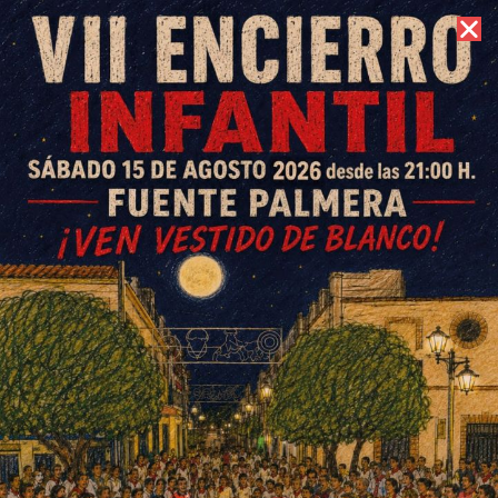
9 de agosto de 2026 //
Contacto
Una veintena de jugadores
participa mañana en un torneo
de padel en Fuente Palmera
ESCRITO POR
E. GUZMÁN
18 DE JUNIO DE 2015
EN
DEPORTES