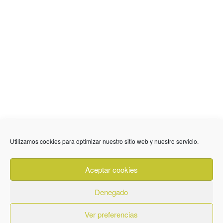
Utilizamos cookies para optimizar nuestro sitio web y nuestro servicio.
636 01 61 85
Fuente Palmera
info @ fuentepalmerainformacion.es
Aceptar cookies
Privacidad
Aviso legal
Cookies
Denegado
Quiénes Somos
Contacto
Ver preferencias