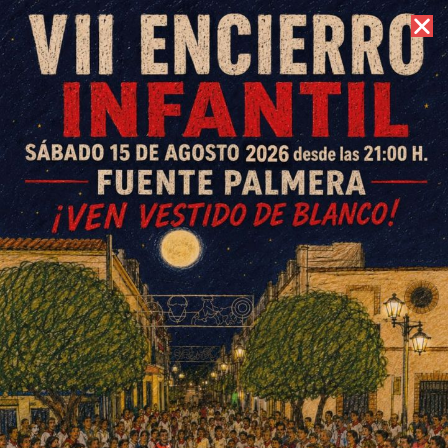
8 de agosto de 2026 //
Contacto
Una subvención de la
Fundación «la Caixa» permite
a la AMPA La Unión adquirir 25