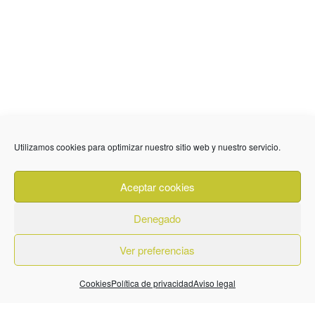
Utilizamos cookies para optimizar nuestro sitio web y nuestro servicio.
636 01 61 85
Fuente Palmera
info @ fuentepalmerainformacion.es
Aceptar cookies
Privacidad
Aviso legal
Cookies
Denegado
Quiénes Somos
Contacto
Ver preferencias
Cookies
Política de privacidad
Aviso legal
© 2026. Diseñado por
BeLynx Digital